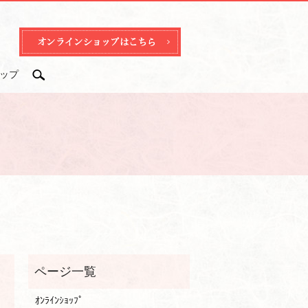
ップ
search
ｵﾝﾗｲﾝｼｮｯﾌﾟ