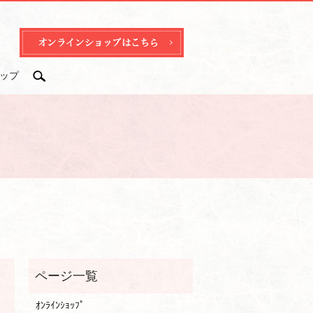
ップ
search
ｵﾝﾗｲﾝｼｮｯﾌﾟ