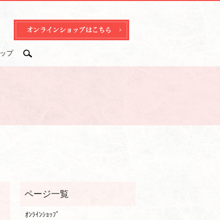
ップ
search
ｵﾝﾗｲﾝｼｮｯﾌﾟ