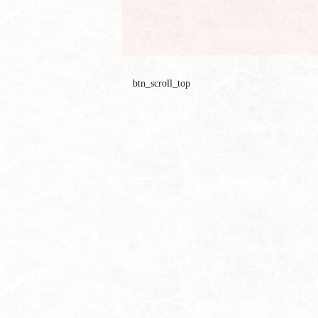
btn_scroll_top