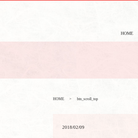
HOME
HOME
btn_scroll_top
2018/02/09