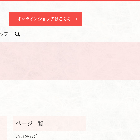
ップ
search
ｵﾝﾗｲﾝｼｮｯﾌﾟ