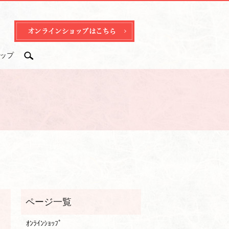
ップ
search
ｵﾝﾗｲﾝｼｮｯﾌﾟ