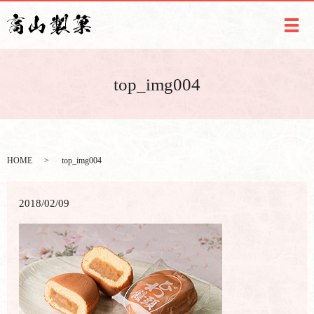
メ
top_img004
HOME
top_img004
2018/02/09